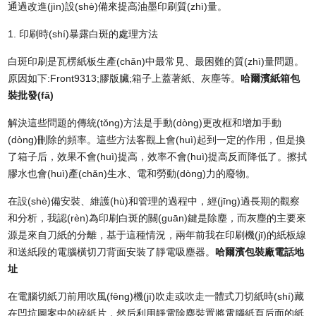
通過改進(jìn)設(shè)備來提高油墨印刷質(zhì)量。
1. 印刷時(shí)暴露白斑的處理方法
白斑印刷是瓦楞紙板生產(chǎn)中最常見、最困難的質(zhì)量問題。
原因如下:Front9313;膠版臟;箱子上蓋著紙、灰塵等。
哈爾濱紙箱包
裝批發(fā)
解決這些問題的傳統(tǒng)方法是手動(dòng)更改框和增加手動
(dòng)刪除的頻率。這些方法客觀上會(huì)起到一定的作用，但是換
了箱子后，效果不會(huì)提高，效率不會(huì)提高反而降低了。擦拭
膠水也會(huì)產(chǎn)生水、電和勞動(dòng)力的廢物。
在設(shè)備安裝、維護(hù)和管理的過程中，經(jīng)過長期的觀察
和分析，我認(rèn)為印刷白斑的關(guān)鍵是除塵，而灰塵的主要來
源是來自刀紙的分離，基于這種情況，兩年前我在印刷機(jī)的紙板線
和送紙段的電腦橫切刀背面安裝了靜電吸塵器。
哈爾濱包裝廠電話地
址
在電腦切紙刀前用吹風(fēng)機(jī)吹走或吹走一體式刀切紙時(shí)藏
在凹坑圖案中的碎紙片，然后利用靜電除塵裝置將電腦紙頁后面的紙